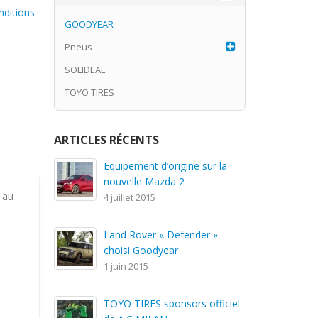
nditions
GOODYEAR
Pneus
SOLIDEAL
TOYO TIRES
ARTICLES RÉCENTS
Equipement d’origine sur la
P
nouvelle Mazda 2
1 
 au
4 juillet 2015
C
Land Rover « Defender »
1 
choisi Goodyear
1 juin 2015
G
TOYO TIRES sponsors officiel
1 