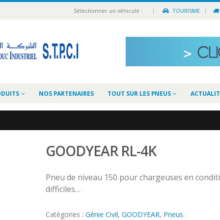
|
Sélectionner un véhicule :
TOURISME
ODUITS
NOS PARTENAIRES
TOUT SUR LES PNEUS
ACTUALIT
GOODYEAR RL-4K
Pneu de niveau 150 pour chargeuses en condit
difficiles…
Catégories :
Génie Civil
,
GOODYEAR
,
Pneus
.