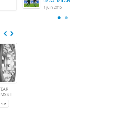
de A.C MILAN
1 juin 2015
EAR
GOODYEAR Regional
GOODYEAR RT-4A
TOYO TIRES
MSS II
RHD II
Lire Plus
Lire Plu
 Plus
Lire Plus