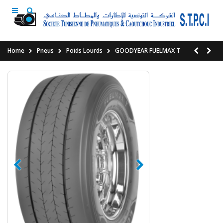
Home
Pneus
Poids Lourds
GOODYEAR FUELMAX T