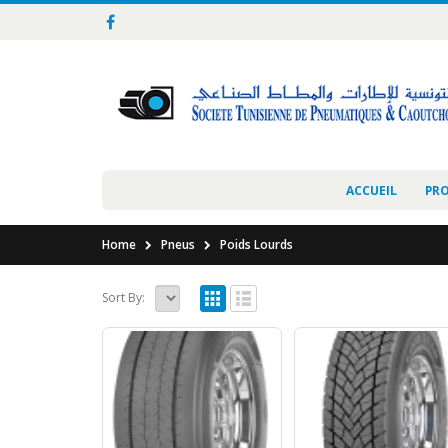
ACCUEIL
PR
Home
Pneus
Poids Lourds
Sort By: