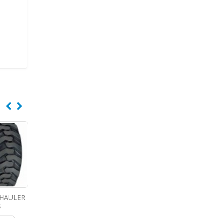
HAULER
TOYO TIRES M82
GOODYEAR
SOLIDEAL LM
EfficientGrip
Lire Plus
Lire Plus
Compact