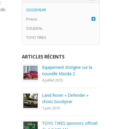
t
 de
GOODYEAR
Pneus
SOLIDEAL
TOYO TIRES
ARTICLES RÉCENTS
Equipement d’origine sur la
Pneu
nouvelle Mazda 2
1 jui
4 juillet 2015
Char
Land Rover « Defender »
1 jui
choisi Goodyear
1 juin 2015
Good
TOYO TIRES sponsors officiel
1 jui