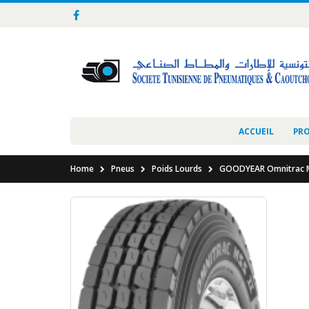
ACCUEIL
PR
Home
Pneus
Poids Lourds
GOODYEAR Omnitrac M