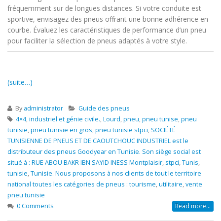
fréquemment sur de longues distances. Si votre conduite est
sportive, envisagez des pneus offrant une bonne adhérence en
courbe. Évaluez les caractéristiques de performance d’un pneu
pour faciliter la sélection de pneus adaptés à votre style.
(suite…)
By
administrator
Guide des pneus
4×4
,
industriel et génie civile.
,
Lourd
,
pneu
,
pneu tunise
,
pneu
tunisie
,
pneu tunisie en gros
,
pneu tunisie stpci
,
SOCIÉTÉ
TUNISIENNE DE PNEUS ET DE CAOUTCHOUC INDUSTRIEL est le
distributeur des pneus Goodyear en Tunisie. Son siège social est
situé à : RUE ABOU BAKR IBN SAYID INESS Montplaisir
,
stpci
,
Tunis
,
tunisie
,
Tunisie. Nous proposons à nos clients de tout le territoire
national toutes les catégories de pneus : tourisme
,
utilitaire
,
vente
pneu tunisie
0 Comments
Read more...