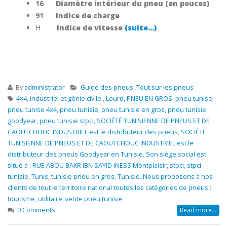
16
Diamètre intérieur du pneu (en pouces)
91
Indice de charge
H
Indice de vitesse
(suite…)
By
administrator
Guide des pneus
,
Tout sur les pneus
4×4
,
industriel et génie civile.
,
Lourd
,
PNEU EN GROS
,
pneu tunise
,
pneu tunise 4x4
,
pneu tunisie
,
pneu tunisie en gros
,
pneu tunisie
goodyear
,
pneu tunisie stpci
,
SOCIÉTÉ TUNISIENNE DE PNEUS ET DE
CAOUTCHOUC INDUSTRIEL est le distributeur des pneus
,
SOCIÉTÉ
TUNISIENNE DE PNEUS ET DE CAOUTCHOUC INDUSTRIEL est le
distributeur des pneus Goodyear en Tunisie. Son siège social est
situé à : RUE ABOU BAKR IBN SAYID INESS Montplaisir
,
stpci
,
stpci
tunisie
,
Tunis
,
tunisie pneu en gros
,
Tunisie. Nous proposons à nos
clients de tout le territoire national toutes les catégories de pneus :
tourisme
,
utilitaire
,
vente pneu tunisie
0 Comments
Read more...