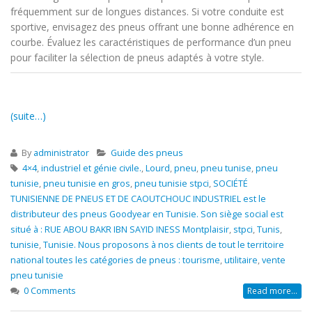
fréquemment sur de longues distances. Si votre conduite est
sportive, envisagez des pneus offrant une bonne adhérence en
courbe. Évaluez les caractéristiques de performance d’un pneu
pour faciliter la sélection de pneus adaptés à votre style.
(suite…)
By
administrator
Guide des pneus
4×4
,
industriel et génie civile.
,
Lourd
,
pneu
,
pneu tunise
,
pneu
tunisie
,
pneu tunisie en gros
,
pneu tunisie stpci
,
SOCIÉTÉ
TUNISIENNE DE PNEUS ET DE CAOUTCHOUC INDUSTRIEL est le
distributeur des pneus Goodyear en Tunisie. Son siège social est
situé à : RUE ABOU BAKR IBN SAYID INESS Montplaisir
,
stpci
,
Tunis
,
tunisie
,
Tunisie. Nous proposons à nos clients de tout le territoire
national toutes les catégories de pneus : tourisme
,
utilitaire
,
vente
pneu tunisie
0 Comments
Read more...