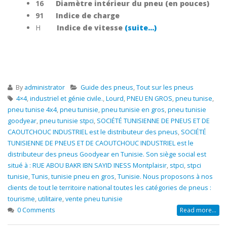
16
Diamètre intérieur du pneu (en pouces)
91
Indice de charge
H
Indice de vitesse
(suite…)
By
administrator
Guide des pneus
,
Tout sur les pneus
4×4
,
industriel et génie civile.
,
Lourd
,
PNEU EN GROS
,
pneu tunise
,
pneu tunise 4x4
,
pneu tunisie
,
pneu tunisie en gros
,
pneu tunisie
goodyear
,
pneu tunisie stpci
,
SOCIÉTÉ TUNISIENNE DE PNEUS ET DE
CAOUTCHOUC INDUSTRIEL est le distributeur des pneus
,
SOCIÉTÉ
TUNISIENNE DE PNEUS ET DE CAOUTCHOUC INDUSTRIEL est le
distributeur des pneus Goodyear en Tunisie. Son siège social est
situé à : RUE ABOU BAKR IBN SAYID INESS Montplaisir
,
stpci
,
stpci
tunisie
,
Tunis
,
tunisie pneu en gros
,
Tunisie. Nous proposons à nos
clients de tout le territoire national toutes les catégories de pneus :
tourisme
,
utilitaire
,
vente pneu tunisie
0 Comments
Read more...