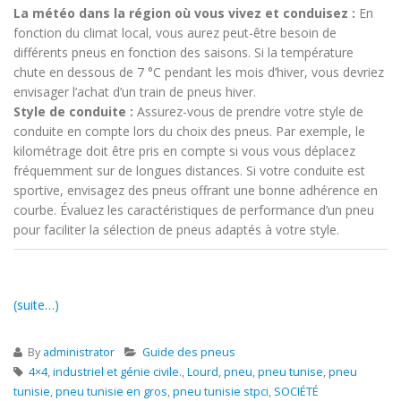
La météo dans la région où vous vivez et conduisez :
En
fonction du climat local, vous aurez peut-être besoin de
différents pneus en fonction des saisons. Si la température
chute en dessous de 7 °C pendant les mois d’hiver, vous devriez
envisager l’achat d’un train de pneus hiver.
Style de conduite :
Assurez-vous de prendre votre style de
conduite en compte lors du choix des pneus. Par exemple, le
kilométrage doit être pris en compte si vous vous déplacez
fréquemment sur de longues distances. Si votre conduite est
sportive, envisagez des pneus offrant une bonne adhérence en
courbe. Évaluez les caractéristiques de performance d’un pneu
pour faciliter la sélection de pneus adaptés à votre style.
(suite…)
By
administrator
Guide des pneus
4×4
,
industriel et génie civile.
,
Lourd
,
pneu
,
pneu tunise
,
pneu
tunisie
,
pneu tunisie en gros
,
pneu tunisie stpci
,
SOCIÉTÉ