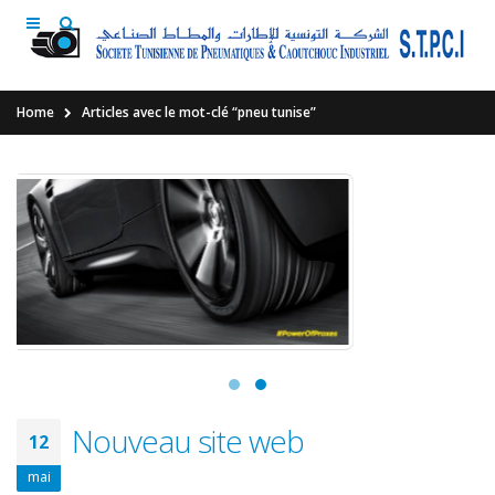
Home
Articles avec le mot-clé “pneu tunise”
Nouveau site web
12
mai