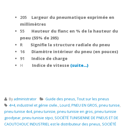
205
Largeur du pneumatique exprimée en
millimètres
55
Hauteur du flanc en % de la hauteur du
pneu (55% de 205)
R
Signifie la structure radiale du pneu
16
Diamètre intérieur du pneu (en pouces)
91
Indice de charge
H
Indice de vitesse
(suite…)
By
administrator
Guide des pneus
,
Tout sur les pneus
4×4
,
industriel et génie civile.
,
Lourd
,
PNEU EN GROS
,
pneu tunise
,
pneu tunise 4x4
,
pneu tunisie
,
pneu tunisie en gros
,
pneu tunisie
goodyear
,
pneu tunisie stpci
,
SOCIÉTÉ TUNISIENNE DE PNEUS ET DE
CAOUTCHOUC INDUSTRIEL est le distributeur des pneus
,
SOCIÉTÉ