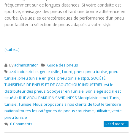
fréquemment sur de longues distances. Si votre conduite est
sportive, envisagez des pneus offrant une bonne adhérence en
courbe. Évaluez les caractéristiques de performance d’un pneu
pour faciliter la sélection de pneus adaptés à votre style.
(suite…)
By
administrator
Guide des pneus
4×4
,
industriel et génie civile.
,
Lourd
,
pneu
,
pneu tunise
,
pneu
tunisie
,
pneu tunisie en gros
,
pneu tunisie stpci
,
SOCIÉTÉ
TUNISIENNE DE PNEUS ET DE CAOUTCHOUC INDUSTRIEL est le
distributeur des pneus Goodyear en Tunisie. Son siège social est
situé à : RUE ABOU BAKR IBN SAYID INESS Montplaisir
,
stpci
,
Tunis
,
tunisie
,
Tunisie. Nous proposons à nos clients de tout le territoire
national toutes les catégories de pneus : tourisme
,
utilitaire
,
vente
pneu tunisie
0 Comments
Read more...