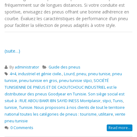
fréquemment sur de longues distances. Si votre conduite est
sportive, envisagez des pneus offrant une bonne adhérence en
courbe. Évaluez les caractéristiques de performance d’un pneu
pour faciliter la sélection de pneus adaptés à votre style.
(suite…)
By
administrator
Guide des pneus
4×4
,
industriel et génie civile.
,
Lourd
,
pneu
,
pneu tunise
,
pneu
tunisie
,
pneu tunisie en gros
,
pneu tunisie stpci
,
SOCIÉTÉ
TUNISIENNE DE PNEUS ET DE CAOUTCHOUC INDUSTRIEL est le
distributeur des pneus Goodyear en Tunisie. Son siège social est
situé à : RUE ABOU BAKR IBN SAYID INESS Montplaisir
,
stpci
,
Tunis
,
tunisie
,
Tunisie. Nous proposons à nos clients de tout le territoire
national toutes les catégories de pneus : tourisme
,
utilitaire
,
vente
pneu tunisie
0 Comments
Read more...