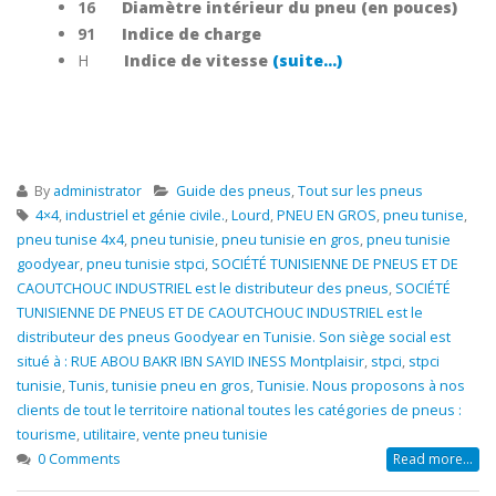
16
Diamètre intérieur du pneu (en pouces)
91
Indice de charge
H
Indice de vitesse
(suite…)
By
administrator
Guide des pneus
,
Tout sur les pneus
4×4
,
industriel et génie civile.
,
Lourd
,
PNEU EN GROS
,
pneu tunise
,
pneu tunise 4x4
,
pneu tunisie
,
pneu tunisie en gros
,
pneu tunisie
goodyear
,
pneu tunisie stpci
,
SOCIÉTÉ TUNISIENNE DE PNEUS ET DE
CAOUTCHOUC INDUSTRIEL est le distributeur des pneus
,
SOCIÉTÉ
TUNISIENNE DE PNEUS ET DE CAOUTCHOUC INDUSTRIEL est le
distributeur des pneus Goodyear en Tunisie. Son siège social est
situé à : RUE ABOU BAKR IBN SAYID INESS Montplaisir
,
stpci
,
stpci
tunisie
,
Tunis
,
tunisie pneu en gros
,
Tunisie. Nous proposons à nos
clients de tout le territoire national toutes les catégories de pneus :
tourisme
,
utilitaire
,
vente pneu tunisie
0 Comments
Read more...