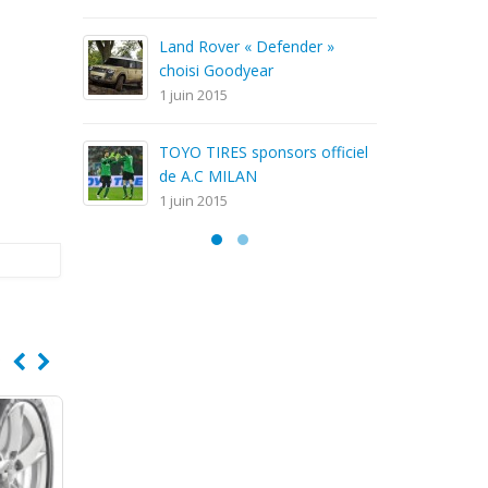
C
Land Rover « Defender »
1 
choisi Goodyear
1 juin 2015
G
TOYO TIRES sponsors officiel
1 
de A.C MILAN
1 juin 2015