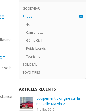
GOODYEAR
ÉE
Pneus
4x4
Camionette
lleure
Génie Civil
Poids Lourds
Tourisme
RT
SOLIDEAL
ur sols
TOYO TIRES
ARTICLES RÉCENTS
istance
Equipement d’origine sur la
P
nouvelle Mazda 2
1 
4 juillet 2015