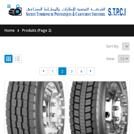
Home
Produits
(Page 2)
Sort By:
View:
1
2
3
4