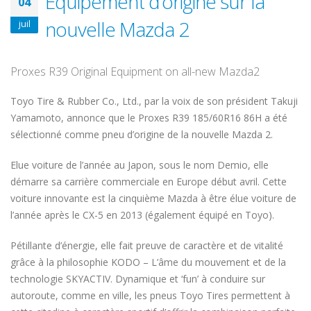
Equipement d’origine sur la
04
nouvelle Mazda 2
juil
Proxes R39 Original Equipment on all-new Mazda2
Toyo Tire & Rubber Co., Ltd., par la voix de son président Takuji
Yamamoto, annonce que le Proxes R39 185/60R16 86H a été
sélectionné comme pneu d’origine de la nouvelle Mazda 2.
Elue voiture de l’année au Japon, sous le nom Demio, elle
démarre sa carrière commerciale en Europe début avril. Cette
voiture innovante est la cinquième Mazda à être élue voiture de
l’année après le CX-5 en 2013 (également équipé en Toyo).
Pétillante d’énergie, elle fait preuve de caractère et de vitalité
grâce à la philosophie KODO – L’âme du mouvement et de la
technologie SKYACTIV. Dynamique et ‘fun’ à conduire sur
autoroute, comme en ville, les pneus Toyo Tires permettent à