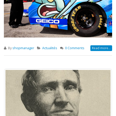
By
shopmanager
Actualités
0 Comments
Read more...