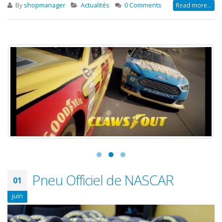
By
shopmanager
Actualités
0 Comments
Read more...
Pneu Officiel de NASCAR
01
juin