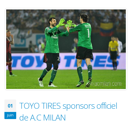
TOYO TIRES sponsors officiel
01
de A.C MILAN
juin