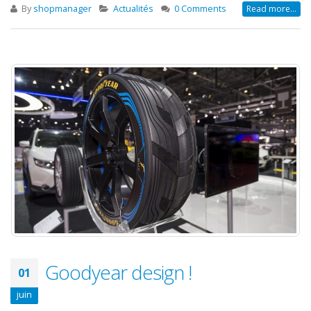
By
shopmanager
Actualités
0 Comments
Read more...
Goodyear design !
01
juin