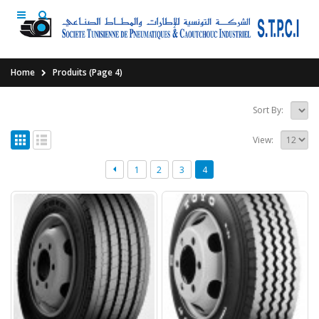
Home
Produits
(Page 4)
Sort By:
View:
1
2
3
4